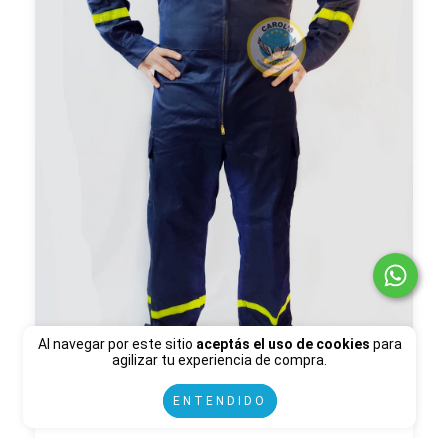
Al navegar por este sitio
aceptás el uso de cookies
para
agilizar tu experiencia de compra.
MAMELUCO REGLAMENTARIO DE BOMBERO
(C.R)
ENTENDIDO