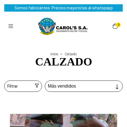
Somos fabricantes. Precios mayoristas al whatspapp
0
Inicio
>
Calzado
CALZADO
Filtrar