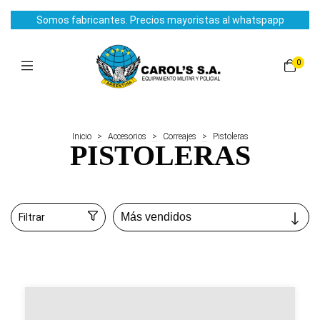
Somos fabricantes. Precios mayoristas al whatspapp
0
Inicio
>
Accesorios
>
Correajes
>
Pistoleras
PISTOLERAS
Filtrar