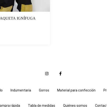
AQUETA IGNÍFUGA
do
Indumentaria
Gorros
Material para confección
Pr
ompra rápida
Tabla de medidas
Quiénes somos
Contac