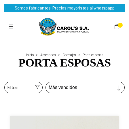
Somos fabricantes. Precios mayoristas al whatspapp
0
Inicio
>
Accesorios
>
Correajes
>
Porta esposas
PORTA ESPOSAS
Filtrar