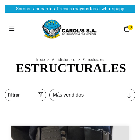
Somos fabricantes. Precios mayoristas al whatspapp
0
Inicio
>
Antidisturbios
>
Estructurales
ESTRUCTURALES
Filtrar